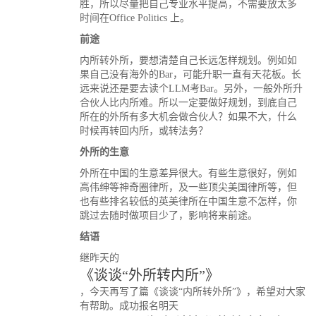
胜，所以尽量把自己专业水平提高，不需要放太多
时间在Office Politics 上。
前途
内所转外所，要想清楚自己长远怎样规划。例如如
果自己没有海外的Bar，可能升职一直有天花板。长
远来说还是要去读个LLM考Bar。另外，一般外所升
合伙人比内所难。所以一定要做好规划，到底自己
所在的外所有多大机会做合伙人？如果不大，什么
时候再转回内所，或转法务？
外所的生意
外所在中国的生意差异很大。有些生意很好，例如
高伟绅等神奇圈律所，及一些顶尖美国律所等，但
也有些排名较低的英美律所在中国生意不怎样，你
跳过去随时做项目少了，影响将来前途。
结语
继昨天的
《谈谈“外所转内所”》
，今天再写了篇《谈谈“内所转外所”》，希望对大家
有帮助。成功报名明天